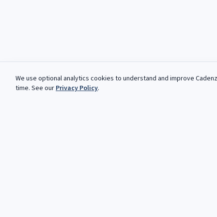
We use optional analytics cookies to understand and improve
Caden
time. See our
Privacy Policy
.
Des opportunites gratuites, chaq
Votre prochaine cadence vous attend. Opportunites gratuite
automatisees pour les musiciens classiques et jazz.