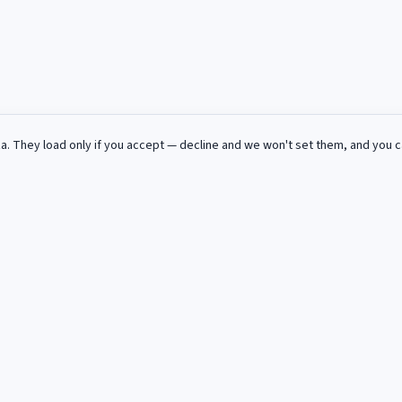
za
. They load only if you accept — decline and we won't set them, and you 
ue semaine dans votre boite mail.
s et