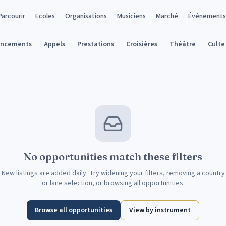
Parcourir
Ecoles
Organisations
Musiciens
Marché
Événements
ancements
Appels
Prestations
Croisières
Théâtre
Culte
No opportunities match these filters
New listings are added daily. Try widening your filters, removing a country
or lane selection, or browsing all opportunities.
Browse all opportunities
View by instrument